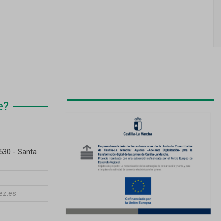
e?
530 - Santa
ez.es