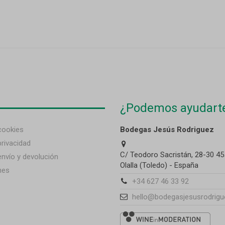
¿Podemos ayudart
 cookies
Bodegas Jesús Rodriguez
privacidad
C/ Teodoro Sacristán, 28-30 45
envío y devolución
Olalla (Toledo) - España
nes
+34 627 46 33 92
hello@bodegasjesusrodrigu