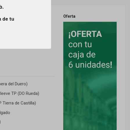
b.
Oferta
n de tu
2024
bera del Duero)
leeve TP (DO Rueda)
 Tierra de Castilla)
lgado
d