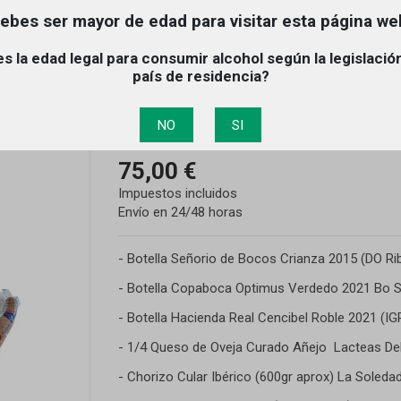
ebes ser mayor de edad para visitar esta página we
s la edad legal para consumir alcohol según la legislació
Cesta N.º 9 Navidad 
país de residencia?
Referencia
Cesta9
NO
SI
Producto disponible
75,00 €
Impuestos incluidos
Envío en 24/48 horas
- Botella Señorio de Bocos Crianza 2015 (DO Ri
- Botella Copaboca Optimus Verdedo 2021 Bo S
- Botella Hacienda Real Cencibel Roble 2021 (IGP
- 1/4 Queso de Oveja Curado Añejo Lacteas De
- Chorizo Cular Ibérico (600gr aprox) La Soleda