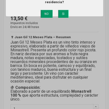
residencia?
Referencia
RIO-NEGRO-992
Producto disponible
NO
SI
13,50 €
Impuestos incluidos
Envío en 24/48 horas
🍷 Juan Gil 12 Meses Plata – Resumen
Juan Gil 12 Meses Plata es un vino tinto intenso y
expresivo, elaborado a partir de viñedos viejos de
Monastrell. Presenta un profundo color rojo picota.
En nariz destaca por sus aromas a fruta negra
madura, notas especiadas, tostados y sutiles
recuerdos minerales procedentes de su crianza en
barrica. En boca es potente, carnoso y equilibrado,
con taninos maduros, buena estructura y un final
largo y persistente. Un vino con carácter
mediterráneo, ideal para disfrutar en cualquier
ocasión especial.
🍇
Composición:
Elaborado a partir de un equilibrado
Monastrell
100 %
que aporta estructura, complejidad y carácter
único.