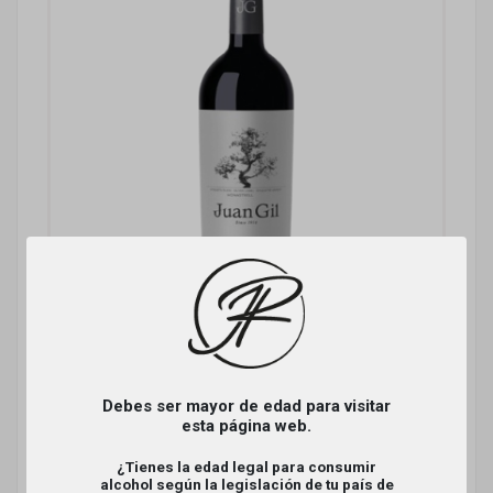
Debes ser mayor de edad para visitar
esta página web.
Juan Gil 12 Meses Plata (DO
¿Tienes la edad legal para consumir
JUMILLA)
alcohol según la legislación de tu país de