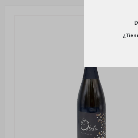
D
¿Tiene