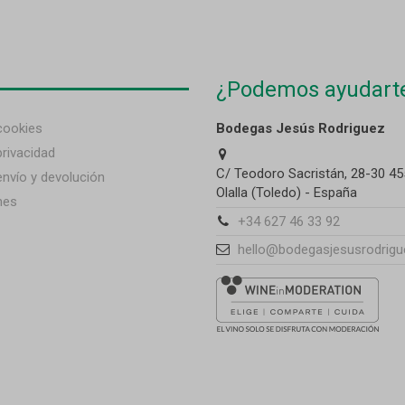
¿Podemos ayudart
 cookies
Bodegas Jesús Rodriguez
privacidad
C/ Teodoro Sacristán, 28-30 45
envío y devolución
Olalla (Toledo) - España
nes
+34 627 46 33 92
hello@bodegasjesusrodrigu