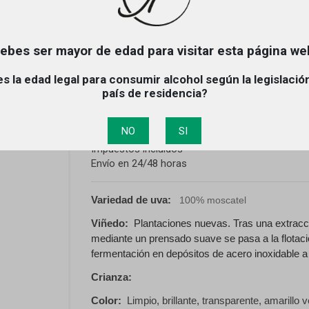
ebes ser mayor de edad para visitar esta página we
OLALA MOSCATEL 
s la edad legal para consumir alcohol según la legislació
Referencia
O-MOSCATEL
país de residencia?
Producto disponible
5,00 €
NO
SI
Impuestos incluidos
Envío en 24/48 horas
Variedad de uva:
100% moscatel
Viñedo:
Plantaciones nuevas. Tras una extrac
mediante un prensado suave se pasa a la flotaci
fermentación en depósitos de acero inoxidable a
Crianza:
Color:
Limpio, brillante, transparente, amarillo 