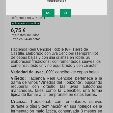
residencia?
ROBLE (IGP TIERRA DE
CASTILLA)
NO
SI
Referencia
HR-CENCIBEL
Producto disponible
6,75 €
Impuestos incluidos
Envío en 24/48 horas
Hacienda Real Cencibel Roble IGP Tierra de
Castilla. Elaborado con uva Cencibel (Tempranillo)
de cepas bajas y con una crianza en roble. Su
elaboración tradicional, con remontados suaves, da
como resultado un vino equilibrado y con carácter.
Variedad de uva:
100% cencibel de cepas bajas
Viñedo:
Hacienda Real Cencibel pertenece a la
gama de vinos “Viñedos del Horizonte”, buscando
recuperar con orgullo las uvas autóctonas
manchegas, tales como la Cencibel, una forma
típica de llamar a la Tempranillo en estas tierras.
Crianza:
Tradicional, con remontados suaves
durante 6 días y terminación en sus hollejos de la
fermentación maloláctica, conservada 3 meses en