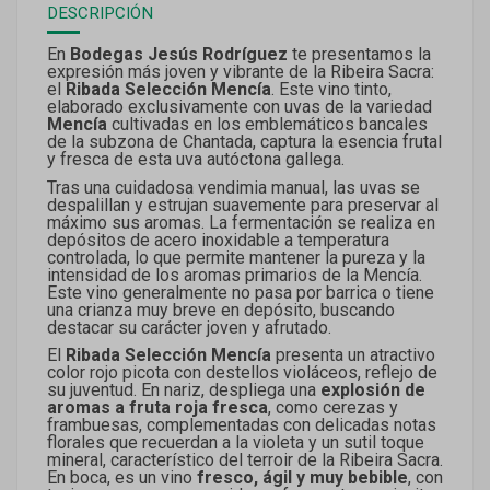
DESCRIPCIÓN
En
Bodegas Jesús Rodríguez
te presentamos la
expresión más joven y vibrante de la Ribeira Sacra:
el
Ribada Selección Mencía
. Este vino tinto,
elaborado exclusivamente con uvas de la variedad
Mencía
cultivadas en los emblemáticos bancales
de la subzona de Chantada, captura la esencia frutal
y fresca de esta uva autóctona gallega.
Tras una cuidadosa vendimia manual, las uvas se
despalillan y estrujan suavemente para preservar al
máximo sus aromas. La fermentación se realiza en
depósitos de acero inoxidable a temperatura
controlada, lo que permite mantener la pureza y la
intensidad de los aromas primarios de la Mencía.
Este vino generalmente no pasa por barrica o tiene
una crianza muy breve en depósito, buscando
destacar su carácter joven y afrutado.
El
Ribada Selección Mencía
presenta un atractivo
color rojo picota con destellos violáceos, reflejo de
su juventud. En nariz, despliega una
explosión de
aromas a fruta roja fresca
, como cerezas y
frambuesas, complementadas con delicadas notas
florales que recuerdan a la violeta y un sutil toque
mineral, característico del terroir de la Ribeira Sacra.
En boca, es un vino
fresco, ágil y muy bebible
, con