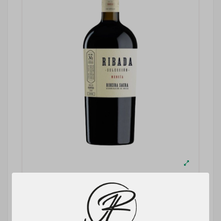
Ribada Selección Mencía (D.O.
Ribeira Sacra)