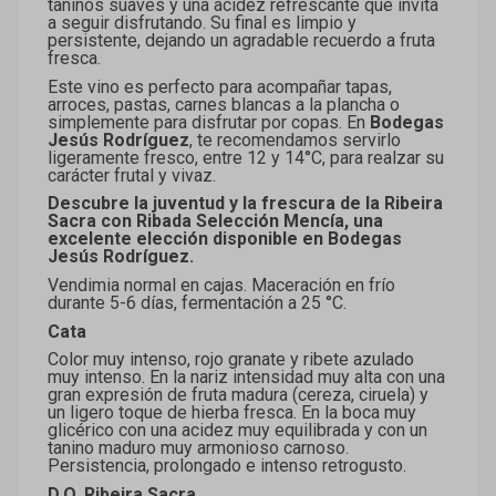
taninos suaves y una acidez refrescante que invita
a seguir disfrutando. Su final es limpio y
persistente, dejando un agradable recuerdo a fruta
fresca.
Este vino es perfecto para acompañar tapas,
arroces, pastas, carnes blancas a la plancha o
simplemente para disfrutar por copas. En
Bodegas
Jesús Rodríguez
, te recomendamos servirlo
ligeramente fresco, entre 12 y 14°C, para realzar su
carácter frutal y vivaz.
Descubre la juventud y la frescura de la Ribeira
Sacra con Ribada Selección Mencía, una
excelente elección disponible en Bodegas
Jesús Rodríguez.
Vendimia normal en cajas. Maceración en frío
durante 5-6 días, fermentación a 25 °C.
Cata
Color muy intenso, rojo granate y ribete azulado
muy intenso. En la nariz intensidad muy alta con una
gran expresión de fruta madura (cereza, ciruela) y
un ligero toque de hierba fresca. En la boca muy
glicérico con una acidez muy equilibrada y con un
tanino maduro muy armonioso carnoso.
Persistencia, prolongado e intenso retrogusto.
D.O. Ribeira Sacra