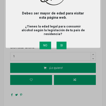
Referencia
RBS-Mencia
Producto disponible
Debes ser mayor de edad para visitar
20,00 €
esta página web.
Impuestos incluidos
¿Tienes la edad legal para consumir
Envío en 24/48 horas
alcohol según la legislación de tu país de
residencia?
Bodegas Jesús Rodríguez te ofrece Ribada
Selección Mencía: un tinto joven y vibrante de la
Ribeira Sacra, puro carácter Mencía. ¡Ideal para
NO
SI
disfrutar ahora!
¡Lo quiero!