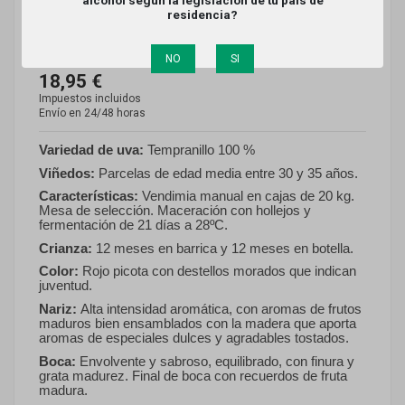
(DO Ribera del Duero)
residencia?
Referencia
BP-Crianza
NO
SI
Producto disponible
18,95 €
Impuestos incluidos
Envío en 24/48 horas
Variedad de uva:
Tempranillo 100 %
Viñedos:
Parcelas de edad media entre 30 y 35 años.
Características:
Vendimia manual en cajas de 20 kg.
Mesa de selección. Maceración con hollejos y
fermentación de 21 días a 28ºC.
Crianza:
12 meses en barrica y 12 meses en botella.
Color:
Rojo picota con destellos morados que indican
juventud.
Nariz:
Alta intensidad aromática, con aromas de frutos
maduros bien ensamblados con la madera que aporta
aromas de especiales dulces y agradables tostados.
Boca:
Envolvente y sabroso, equilibrado, con finura y
grata madurez. Final de boca con recuerdos de fruta
madura.