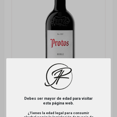
Debes ser mayor de edad para visitar
esta página web.
Protos Crianza Tempranillo
¿Tienes la edad legal para consumir
alcohol según la legislación de tu país de