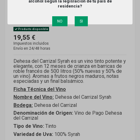
SYRAH (PAGO DEHESA DEL
alcohol según la legislación de tu país de
residencia?
CARRIZAL)
NO
SI
Referencia
DC-SYRAH
Producto disponible
19,55 €
Impuestos incluidos
Envío en 24/48 horas
Dehesa del Carrizal Syrah es un vino tinto potente y
elegante, con 12 meses de crianza en barricas de
roble francés de 500 litros (50% nuevas y 50% de
un vino). Aromas a frutos negros maduros, notas
especiadas y un final balsámico.
Ficha Técnica del Vino
Nombre del Vino:
Dehesa del Carrizal Syrah
Bodega:
Dehesa del Carrizal
Denominación de Origen:
Vino de Pago Dehesa
del Carrizal
Tipo de Vino:
Tinto
Variedad de Uva:
100% Syrah