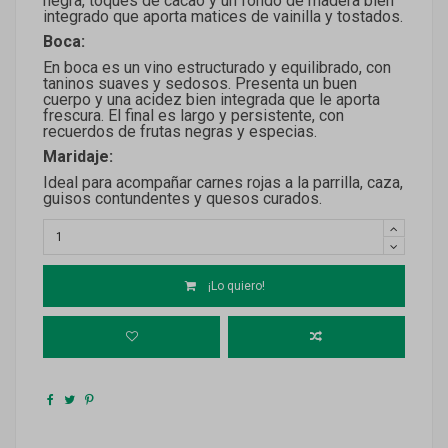
negra, toques de cacao y un fondo de madera bien
integrado que aporta matices de vainilla y tostados.
Boca:
En boca es un vino estructurado y equilibrado, con
taninos suaves y sedosos. Presenta un buen
cuerpo y una acidez bien integrada que le aporta
frescura. El final es largo y persistente, con
recuerdos de frutas negras y especias.
Maridaje:
Ideal para acompañar carnes rojas a la parrilla, caza,
guisos contundentes y quesos curados.
¡Lo quiero!